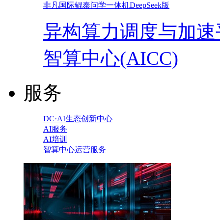
非凡国际鲲泰问学一体机DeepSeek版
异构算力调度与加速
智算中心(AICC)
服务
DC·AI生态创新中心
AI服务
AI培训
智算中心运营服务