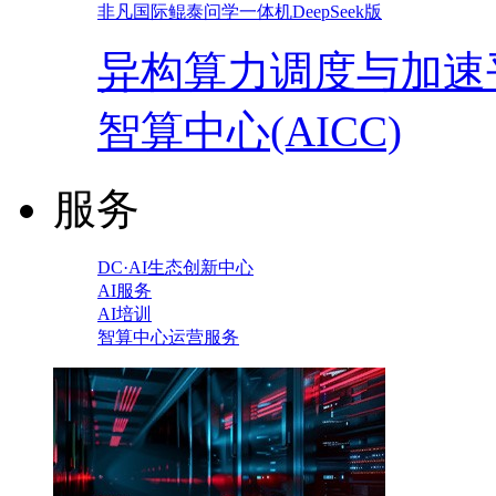
非凡国际鲲泰问学一体机DeepSeek版
异构算力调度与加速
智算中心(AICC)
服务
DC·AI生态创新中心
AI服务
AI培训
智算中心运营服务